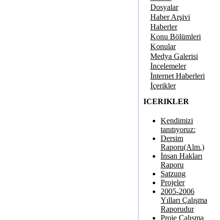
Dosyalar
Haber Arşivi
Haberler
Konu Bölümleri
Konular
Medya Galerisi
İncelemeler
İnternet Haberleri
İçerikler
ICERIKLER
Kendimizi
tanıtıyoruz:
Dersim
Raporu(Alm.)
İnsan Hakları
Raporu
Satzung
Projeler
2005-2006
Yılları Çalışma
Raporudur
Proje Çalışma