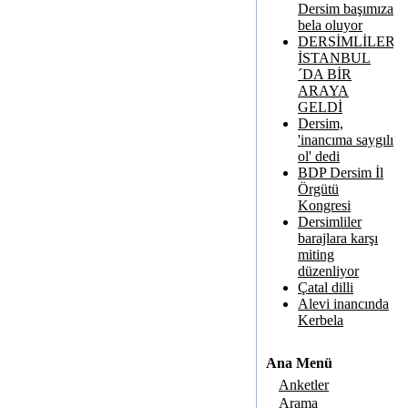
Dersim başımıza
bela oluyor
DERSİMLİLER
İSTANBUL
´DA BİR
ARAYA
GELDİ
Dersim,
'inancıma saygılı
ol' dedi
BDP Dersim İl
Örgütü
Kongresi
Dersimliler
barajlara karşı
miting
düzenliyor
Çatal dilli
Alevi inancında
Kerbela
Ana Menü
Anketler
Arama