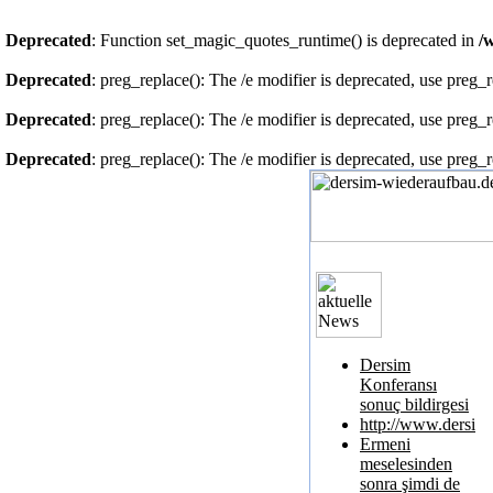
Deprecated
: Function set_magic_quotes_runtime() is deprecated in
/
Deprecated
: preg_replace(): The /e modifier is deprecated, use preg_
Deprecated
: preg_replace(): The /e modifier is deprecated, use preg_
Deprecated
: preg_replace(): The /e modifier is deprecated, use preg_
Dersim
Konferansı
sonuç bildirgesi
http://www.dersim
Ermeni
meselesinden
sonra şimdi de