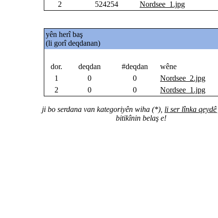
2
524254
Nordsee_1.jpg
yên herî baş
(li gorî deqdanan)
dor.
deqdan
#deqdan
wêne
1
0
0
Nordsee_2.jpg
2
0
0
Nordsee_1.jpg
ji bo serdana van kategoriyên wiha (*),
li ser lînka qeydê
bitikînin belaş e!