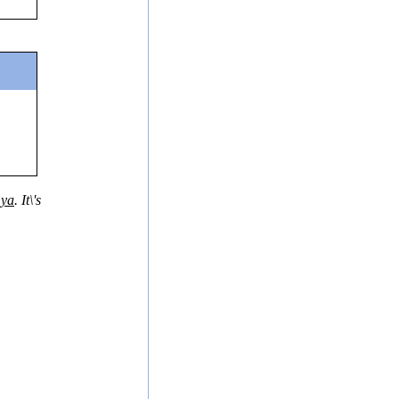
 ya
. It\'s