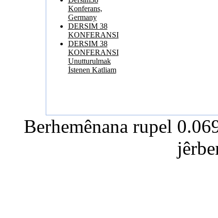
Konferans,
Germany
DERSIM 38
KONFERANSI
DERSIM 38
KONFERANSI
Unutturulmak
İstenen Katliam
Berhemênana rupel 0.0691
jêrb