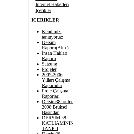
İnternet Haberleri
İçerikler
ICERIKLER
Kendimizi
tanıtıyoruz:
Dersim
Raporu(Alm.)
İnsan Hakları
Raporu
Satzung
Projeler
2005-2006
Yılları Çalışma
Raporudur
Proje Çalışma
Raporları
Dersim38konferansi
2008 Brüksel
Basindan
DERSIM 38
KATLIAMININ
TANIGI
Dersim38