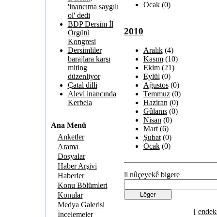
Ocak
(0)
'inancıma saygılı
ol' dedi
BDP Dersim İl
2010
Örgütü
Kongresi
Aralık
(4)
Dersimliler
Kasım
(10)
barajlara karşı
Ekim
(21)
miting
Eylül
(0)
düzenliyor
Ağustos
(0)
Çatal dilli
Temmuz
(0)
Alevi inancında
Haziran
(0)
Kerbela
Gûlanıs
(0)
Nisan
(0)
Ana Menü
Mart
(6)
Anketler
Şubat
(0)
Ocak
(0)
Arama
Dosyalar
Haber Arşivi
li nûçeyekê bigere
Haberler
Konu Bölümleri
Konular
Medya Galerisi
[
endek
İncelemeler