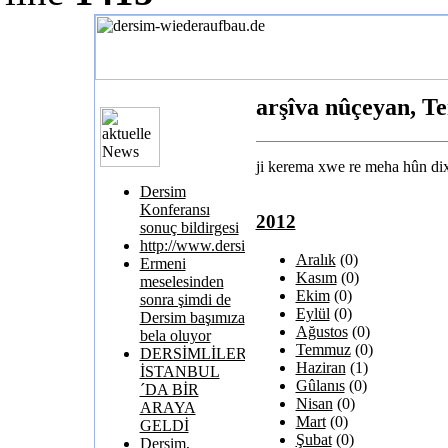
arşîva nûçeyan, T
ji kerema xwe re meha hûn dixw
Dersim
Konferansı
2012
sonuç bildirgesi
http://www.dersimkatliami.com/
Aralık
(0)
Ermeni
Kasım
(0)
meselesinden
Ekim
(0)
sonra şimdi de
Eylül
(0)
Dersim başımıza
Ağustos
(0)
bela oluyor
Temmuz
(0)
DERSİMLİLER
Haziran
(1)
İSTANBUL
Gûlanıs
(0)
´DA BİR
Nisan
(0)
ARAYA
Mart
(0)
GELDİ
Şubat
(0)
Dersim,