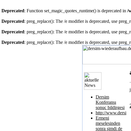
Deprecated
: Function set_magic_quotes_runtime() is deprecated in
/
Deprecated
: preg_replace(): The /e modifier is deprecated, use preg_
Deprecated
: preg_replace(): The /e modifier is deprecated, use preg_
Deprecated
: preg_replace(): The /e modifier is deprecated, use preg_
Dersim
Konferansı
sonuç bildirgesi
http://www.dersim
Ermeni
meselesinden
sonra şimdi de