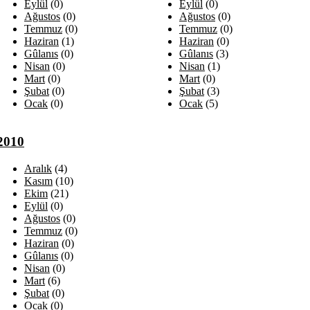
Eylül
(0)
Eylül
(0)
Ağustos
(0)
Ağustos
(0)
Temmuz
(0)
Temmuz
(0)
Haziran
(1)
Haziran
(0)
Gûlanıs
(0)
Gûlanıs
(3)
Nisan
(0)
Nisan
(1)
Mart
(0)
Mart
(0)
Şubat
(0)
Şubat
(3)
Ocak
(0)
Ocak
(5)
2010
Aralık
(4)
Kasım
(10)
Ekim
(21)
Eylül
(0)
Ağustos
(0)
Temmuz
(0)
Haziran
(0)
Gûlanıs
(0)
Nisan
(0)
Mart
(6)
Şubat
(0)
Ocak
(0)