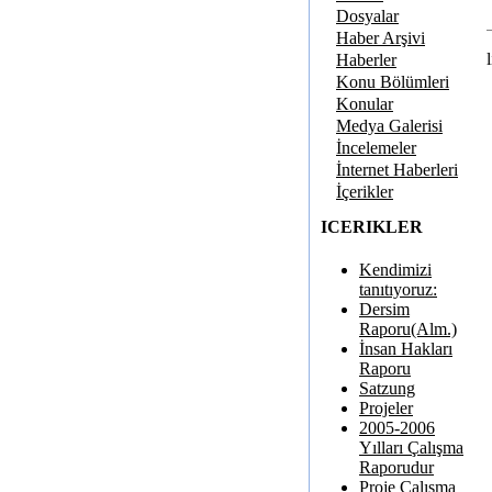
Dosyalar
Haber Arşivi
Haberler
Konu Bölümleri
Konular
Medya Galerisi
İncelemeler
İnternet Haberleri
İçerikler
ICERIKLER
Kendimizi
tanıtıyoruz:
Dersim
Raporu(Alm.)
İnsan Hakları
Raporu
Satzung
Projeler
2005-2006
Yılları Çalışma
Raporudur
Proje Çalışma