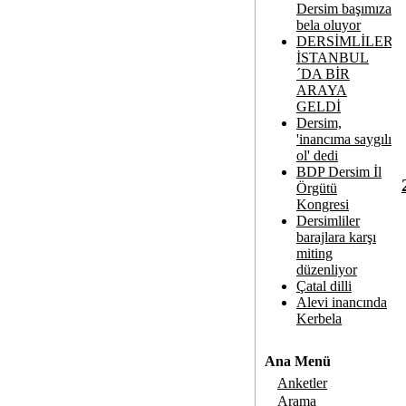
Dersim başımıza
bela oluyor
DERSİMLİLER
İSTANBUL
´DA BİR
ARAYA
GELDİ
Dersim,
'inancıma saygılı
ol' dedi
BDP Dersim İl
Örgütü
Kongresi
Dersimliler
barajlara karşı
miting
düzenliyor
Çatal dilli
Alevi inancında
Kerbela
Ana Menü
Anketler
Arama