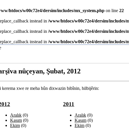
www/htdocs/w00c72e4/dersim/includes/mx_system.php
on line
22
replace_callback instead in
/www/htdocs/w00c72e4/dersim/includes/
replace_callback instead in
/www/htdocs/w00c72e4/dersim/includes/
replace_callback instead in
/www/htdocs/w00c72e4/dersim/includes/
arşîva nûçeyan, Şubat, 2012
ji kerema xwe re meha hûn dixwazin bibînin, hilbijêrin:
2012
2011
katliami.com/
Aralık
(0)
Aralık
(0)
Kasım
(0)
Kasım
(0)
Ekim
(0)
Ekim
(0)