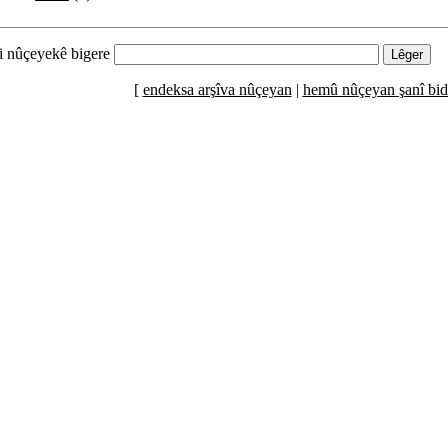
li nûçeyekê bigere
[
endeksa arşîva nûçeyan
|
hemû nûçeyan şanî bid